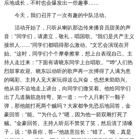
乐地成长，不时也会爆发出一些趣事……
今天，我们召开了一次有趣的中队活动。
活动开始了，只听从喇叭那边传来播音员甜美的声
音：”同学们，请肃立，敬礼，唱国歌。”我们是共产主义
接班人……”同学们都唱得那么激动。”文艺会演现在开
始。”这时，同学们个个摩拳擦掌，想上台表现自己。主
持人走过来：”下面有请晓东同学上台唱歌。””哗”人们热
烈鼓掌欢迎。晓东以动听的歌声再一次搏得了人满为患
的喝彩。主持人见大家玩得这么兴奋，也想来助助兴。
他从容不迫地走上讲台，向同学们微笑着。他给同学们
出了几道脑筋急转弯。第一道：一个人只剩下一颗子
弹，那他能打死两个贼吗？大家都争先恐后地回答，金
豪回答：”能。””为什么？”嗯，因为他一箭双雕打死了
贼。”金豪回答。主持人听后不禁笑了笑，然后清了清嗓
子，说：”恭喜你，答--”他故意拉长：”错了。”唉，真是