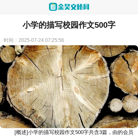
当前位置：
首页
>
论文范文
小学的描写校园作文500字
时间：2025-07-24 07:25:56
[概述]
小学的描写校园作文500字
共含3篇，由的会员