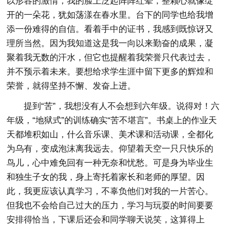
以形容的激情，我的脸上泛起阵阵红晕，整颗心就像绽
开的一朵花，犹如荡漾在春水里。台下的同学也给我增
添一份难得的自信。看着手中的证书，我感到既惊讶又
理所当然。因为我知道这是我一向以来勤奋的成果，凝
聚着我无数的汗水，但它也提醒着我荣誉只代表过去，
并不预示着未来。要想给求学生涯中留下更多的辉煌和
荣誉，就得坚持不懈、发奋上进。
提到“苦”，我想没有人不会想到六年级。说得对！六
年级，“地狱式”的训练确实“苦不堪言”。书桌上的作业天
天都堆积如山，什么音乐课、美术课和活动课，全都化
为乌有，变成泡沫离我远去。仰望着天空一只只快乐的
鸟儿，心中难免回有一种无奈和忧愁。可是身为毕业生
和独生子女的我，身上寄托着家长和老师的厚望。因
此，我更应该认真学习，不辜负他们对我的一片苦心。
但我也不会给自己过大的压力，学习与玩耍的时间要要
安排得恰当，下课后还会和同学聊天说笑，这算得上