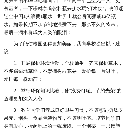
龙头里的水哗哗地流着，而卫生间里早已空无一人，更
有甚者，一下课就拿着饮料瓶去接水玩“打水仗”。有谁想
过全中国1人浪费1瓶水，世界上就会瞬间骤减13亿瓶
水。如果长期不加节制地浪费下去，那么不久的将来，
最后一滴水将成为人类的眼泪！
为了能使校园变得更加美丽，我向学校提出以下建
议：
1、开展保护环境活动，全校师生一齐来保护草木，
不践踏绿地草坪，不攀摘树枝花朵；爱护每一片绿叶，
爱护每一株幼苗；
2、举行环保知识比赛，使“浪费可耻、节约光荣”的
道理更加深入人心；
3、教育同学们养成良好卫生习惯，不随意乱扔瓜皮
果壳、烟头、食品包装物等，不随地吐痰。培养同学们
拥有爱心，捡起地上的一张废纸、一个烟蒂、一只废塑