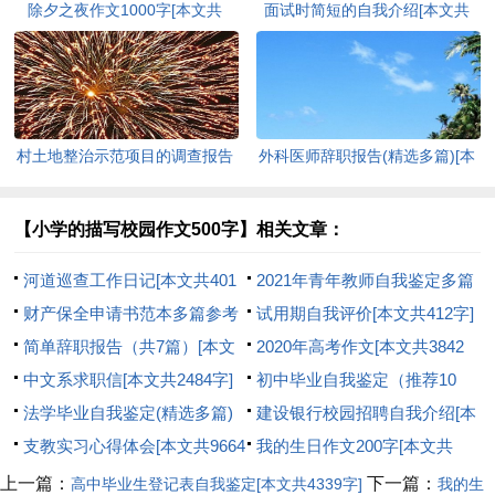
除夕之夜作文1000字[本文共
面试时简短的自我介绍[本文共
3381字]
4606字]
村土地整治示范项目的调查报告
外科医师辞职报告(精选多篇)[本
[本文共7880字]
文共4686字]
【小学的描写校园作文500字】相关文章：
河道巡查工作日记[本文共401
2021年青年教师自我鉴定多篇
字]
财产保全申请书范本多篇参考
[本文共7203字]
试用期自我评价[本文共412字]
2020[本文共1652字]
简单辞职报告（共7篇）[本文
2020年高考作文[本文共3842
共3097字]
中文系求职信[本文共2484字]
字]
初中毕业自我鉴定（推荐10
法学毕业自我鉴定(精选多篇)
篇）[本文共4358字]
建设银行校园招聘自我介绍[本
[本文共4422字]
支教实习心得体会[本文共9664
文共1350字]
我的生日作文200字[本文共
字]
2963字]
上一篇：
下一篇：
高中毕业生登记表自我鉴定[本文共4339字]
我的生