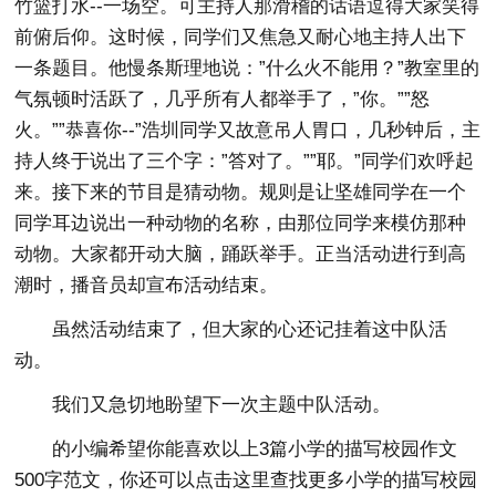
竹篮打水--一场空。可主持人那滑稽的话语逗得大家笑得
前俯后仰。这时候，同学们又焦急又耐心地主持人出下
一条题目。他慢条斯理地说：”什么火不能用？”教室里的
气氛顿时活跃了，几乎所有人都举手了，”你。””怒
火。””恭喜你--”浩圳同学又故意吊人胃口，几秒钟后，主
持人终于说出了三个字：”答对了。””耶。”同学们欢呼起
来。接下来的节目是猜动物。规则是让坚雄同学在一个
同学耳边说出一种动物的名称，由那位同学来模仿那种
动物。大家都开动大脑，踊跃举手。正当活动进行到高
潮时，播音员却宣布活动结束。
虽然活动结束了，但大家的心还记挂着这中队活
动。
我们又急切地盼望下一次主题中队活动。
的小编希望你能喜欢以上3篇
小学的描写校园作文
500字
范文，你还可以点击这里查找更多小学的描写校园