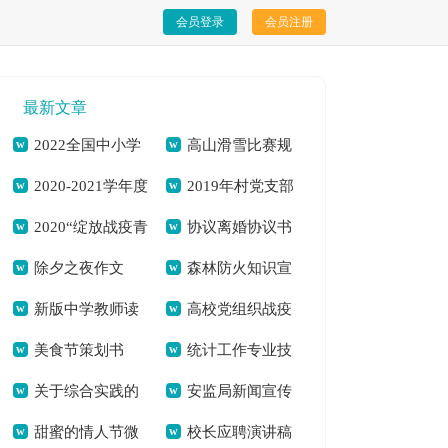
会员登录
会员注册
最新文章
2022全国中小学
高山滑雪比赛规
2020-2021学年度
2019年村党支部
生春节晚会观后感新
则新版一览[本文共
2020“绽放战疫青
协议离婚协议书
学校党风廉政建设工
书记个人述职报告及
版[本文共2794字]
2843字]
除夕之夜作文
森林防火知识宣
春，坚持制度自
[本文共3677字]
作总结[本文共2955
个人对照检查材料
新版中学教师读
高校党组织战疫
1000字[本文共3381
传单文字材料[本文
信”活动心得体会
字]
[本文共4502字]
美食节策划书
统计工作专业技
书笔记[本文共4384
示范微党课第十讲心
字]
共1700字]
【多篇】[本文共
关于综合实践的
安监局新闻宣传
（合集9篇）[本文共
术工作总结(精选多
字]
得体会观后感新版
3672字]
甜蜜的情人节微
校长应聘演讲稿
心得体会2020[本文
奖励实施办法[本文
14124字]
篇)[本文共9085字]
【多篇】[本文共