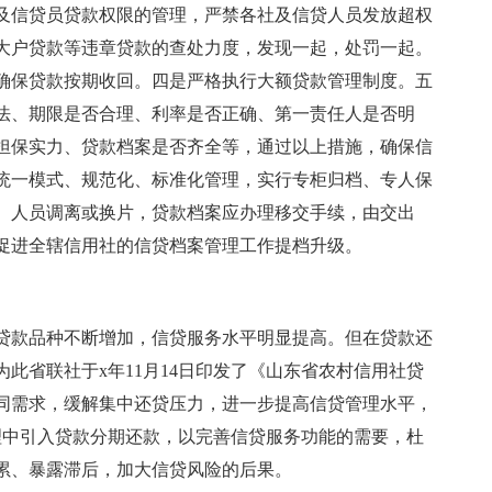
及信贷员贷款权限的管理，严禁各社及信贷人员发放超权
大户贷款等违章贷款的查处力度，发现一起，处罚一起。
确保贷款按期收回。四是严格执行大额贷款管理制度。五
法、期限是否合理、利率是否正确、第一责任人是否明
担保实力、贷款档案是否齐全等，通过以上措施，确保信
统一模式、规范化、标准化管理，实行专柜归档、专人保
。人员调离或换片，贷款档案应办理移交手续，由交出
促进全辖信用社的信贷档案管理工作提档升级。
贷款品种不断增加，信贷服务水平明显提高。但在贷款还
此省联社于x年11月14日印发了《山东省农村信用社贷
同需求，缓解集中还贷压力，进一步提高信贷管理水平，
理中引入贷款分期还款，以完善信贷服务功能的需要，杜
累、暴露滞后，加大信贷风险的后果。