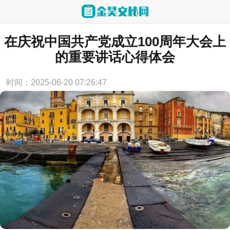
当前位置：
首页
>
心得体会
在庆祝中国共产党成立100周年大会上
的重要讲话心得体会
时间：2025-06-20 07:26:47