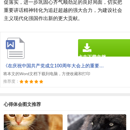
促落实，进一步巩固心齐气顺劲足的良好局面，切实把
重要讲话精神转化为追赶超越的强大合力，为建设社会
主义现代化强国作出新的更大贡献。
点击下载文档
文档为doc格式
《在庆祝中国共产党成立100周年大会上的重要讲话心得体会[本文共704字].doc》
将本文的Word文档下载到电脑，方便收藏和打印
推荐度：
心得体会图文推荐