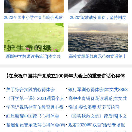
2022全国中小学生春节晚会观后
2020“绽放战疫青春，坚持制度
感新版[本文共2794字]
自信”活动心得体会【多篇】[本
文共3672字]
新版中学教师读书笔记[本文共
高校党组织战疫示范微党课第十
4384字]
讲心得体会观后感新版【多篇】
[本文共1723字]
【在庆祝中国共产党成立100周年大会上的重要讲话心得体
会】相关文章：
关于综合实践的心得体会
银行军训心得体会[本文共3863
2020[本文共3675字]
《开学第一课》2021观看个人
字]
高中生青铜葵花读后感[本文共
有感600字[本文共4197字]
学习近视防控宣传教育月心得
3832字]
“制止餐饮浪费 培养节约习
体会多篇[本文共3468字]
红星照耀中国读书心得体会
惯”专题组织生活会心得体会[本
《梁实秋散文集》读后感[本文
600字[本文共3621字]
基层党员警示教育心得体会(精
文共1086字]
共2083字]
观看2020年“双百”活动专场报