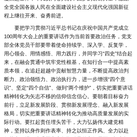
全党全国各族人民在全面建设社会主义现代化强国新征
程上继往开来、奋勇前进。
要把学习贯彻习近平总书记在庆祝中国共产党成立
100周年大会上的重要讲话作为当前首要政治任务，党支
部全体党员干部要带着使命持续学、深入学、反复学，
用心领会、用情感悟、用力践行，并同学习“四史”结合起
来，在融会贯通中筑牢党性根基，在知行合一中提高素
质本领，在追赶超越中贡献智慧力量，不断提高政治判
断力、政治领悟力、政治执行力，进一步增强“四个意
识”、坚定“四个自信”、做到“两个维护”，切实把重要讲话
精神转化为矢志不移的信仰信念信心。要朝着目标奋力
前行，立足新发展阶段、贯彻新发展理念、融入新发展
格局，切实把重要讲话精神转化为推动高质量发展的实
际行动。要扛起责任埋头苦干，大力弘扬伟大建党精
神，坚持以身作则作表率、持之以恒正作风、全力以赴