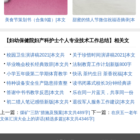
美食节策划书（合集9篇）[本文
甜蜜的情人节微信祝福语摘录[本
共14124字]
文共3327字]
【妇幼保健院妇产科护士个人专业技术工作总结】相关文
章：
校园卫生演讲稿2021[本文共
关于珍惜时间演讲稿2021[本文
3279字]
毕业晚会校长经典致辞[本文共
共3120字]
法制教育工作计划新版800字
10702字]
小学五年级第二学期体育教学
[本文共10235字]
快讯 茶约生日 茶香祝福[本文
计划（汇总2篇）[本文共1919
特种设备安全生产隐患排查整
共369字]
读书闭幕式校长3分钟经典讲
字]
治工作情况汇报[本文共3998字]
答谢中书书教学反思[本文共
话[本文共4735字]
乐在同一片蓝天，共享同一份
1827字]
初二猎人笔记感悟新版[本文共
关爱——感谢信[本文共7478字]
退役军人服务工作建议[本文共
2973字]
920字]
上一篇：
下一篇：
煤矿“三防”措施及预案[本文共489字]
在庆五一老年
文体汇演大会上的讲话(精选多篇)[本文共4346字]