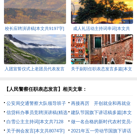
校长应聘演讲稿[本文共9197字]
成人礼活动主持词串词[本文共
4517字]
入团宣誓仪式上老团员代表发言
关于副职任职表态发言多篇[本文
(精选多篇)[本文共3302字]
共4899字]
【人民警察任职表态发言】相关文章：
公安局交通警察大队领导班子
再接再厉 开创就业和再就业
教育整顿专题组织生活会个人发
信贷科办事员竞聘演讲稿(精选
工作新局面[本文共16419字]
建队节国旗下讲话稿多篇[本文
言提纲[本文共1393字]
多篇)[本文共6880字]
白雪公主主持词[本文共7128
共2737字]
做一名合格的新时代农村党员-
字]
关于例会发言[本文共8074字]
-农村党员冬训党课讲稿[本文共
2021年五一劳动节国旗下讲话