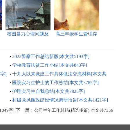
总
校园暴力心理问题及
高三年级学生管理存
成因研究[本文共958
在问题和整改措施[本
字]
文共2573字]
2022警察工作总结新版[本文共5193字]
学校教育扶贫工作小结[本文共843字]
字]
十九大以来党建工作具体做法交流材料[本文共
2164字]
医院实习生护士的工作总结[本文共3785字]
护理实习生自我总结[本文共7825字]
村级党风廉政建设情况调研报告[本文共1421字]
下一篇：
49字]
公司半年工作总结(精选多篇)[本文共7356