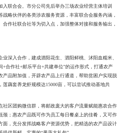
加入联合会。市分公司先后举办三场农业经营主体培训
等战略伙伴的各类涉农服务资源，丰富联合会服务内涵，
、合作社联合社等为切入点，加强整体对接和服务输出，
企业深入合作，建成泗阳花生、泗阳鲜桃、沭阳血糯米、
间+合作社+邮乐平台+共建单位”的运作形式，打通农产
农产品附加值，开辟农产品上行通道，帮助贫困户实现脱
莲藕套养龙虾规模达15000亩，可以尝试推动基地共
点社区团购微信群，将邮政庞大的客户流量赋能惠农合作
瓶颈；惠农产品既可作为员工每日餐桌上的佳肴，又可作
方面，充分发挥战略客户资源优势，把精选的农产品设计
提供新鲜、实惠的“果蔬大礼包”。