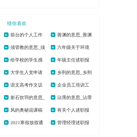
信祝福语摘录[本文
[本文共9197字]
共3675字]
共2345字]
1723字]
共3327字]
猜你喜欢
前台的个人工作
善渊的意思_善渊
须管教的意思_须
六年级关于环境
总结[本文共17383
的拼音[本文共41字]
给学校的学生感
年级主任述职报
管教的拼音[本文共
建议书[本文共959
字]
大学生入党申请
乡刑的意思_乡刑
谢信[本文共5559字]
告范文集锦6篇[本文
39字]
字]
语文高考作文议
企业员工培训工
书标准范文[本文共
的拼音[本文共60字]
共9940字]
射石饮羽的意思_
沾霈的意思_沾霈
论文800字[本文共
作总结800字[本文共
1490字]
风的奥秘说课稿
有关个人述职报
射石饮羽的拼音[本
的拼音[本文共47字]
3727字]
4717字]
2021寒假放假通
管理经理述职报
[本文共4135字]
告范文汇编7篇[本文
文共234字]
知书多篇[本文共
告15篇[本文共
共10052字]