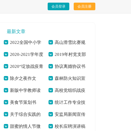
会员登录
会员注册
最新文章
2022全国中小学
高山滑雪比赛规
2020-2021学年度
2019年村党支部
生春节晚会观后感新
则新版一览[本文共
2020“绽放战疫青
协议离婚协议书
学校党风廉政建设工
书记个人述职报告及
版[本文共2794字]
2843字]
除夕之夜作文
森林防火知识宣
春，坚持制度自
[本文共3677字]
作总结[本文共2955
个人对照检查材料
新版中学教师读
高校党组织战疫
1000字[本文共3381
传单文字材料[本文
信”活动心得体会
字]
[本文共4502字]
美食节策划书
统计工作专业技
书笔记[本文共4384
示范微党课第十讲心
字]
共1700字]
【多篇】[本文共
关于综合实践的
安监局新闻宣传
（合集9篇）[本文共
术工作总结(精选多
字]
得体会观后感新版
3672字]
甜蜜的情人节微
校长应聘演讲稿
心得体会2020[本文
奖励实施办法[本文
14124字]
篇)[本文共9085字]
【多篇】[本文共