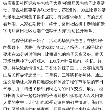
街店富田社区迎端午包粽子大赛”楼组居民包粽子比赛活
动。听说社区要举办联欢活动，还没到9、30点比赛的活
动场地上就聚集了很多居民，有的要求参加，有的是来
看热闹。大家在期待中，终于，富田社区携手泰纳隆“景
字街店富田社区迎端午包粽子大赛”活动拉开帷幕。
包粽子比赛开始了，活动现场笑声连连，在楼组长
的带领下，居民们兴致勃勃地包起了粽子。包粽子比赛
要求在53分钟时间内，比拼谁包的粽子又多又好。昨天
现场就用掉了50斤糯米、100斤粽叶及腊肉、枸杞、红
枣。将浓浓的情谊包进了香浓的粽子里……比赛结束后
由居民评委评选出一、二等奖、三等奖和参与奖。通过
这次活动让大家真切地感受和体验了端午节浓浓的节日
气氛，并且增进了楼组居民之间的相互交流。最后，楼
组长将大家一起包好的粽子送到楼组孤寡老人以及困难
人员的家中，让他们也感受到浓厚的邻里情谊，我们富
田社区希望借助睦邻家庭，开展各种活动来打造睦邻社