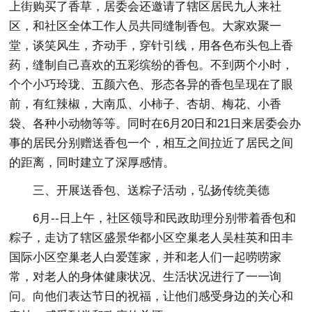
上街购买了香草，居委会还邀请了辖区居民九人来社
区，和社区全体工作人员共同缝制香包。大家欢聚一
堂，谈笑风生，齐动手，穿针引线，用各色布头包上香
药，缝制自己喜欢的五彩缤纷的香包。不到两个小时，
个个小巧玲珑、五颜六色、形态各异的香包呈现在了眼
前，有红辣椒，大南瓜、小柿子、杏胡、梅花、小香
袋、各种小动物等等。同时在6月20日和21日来居委会办
事的居民分别赠送香包一个，相互之间拉近了居民之间
的距离，同时建立了深厚感情。
三、开展送香包、送粽子活动，弘扬传统美德
6月--日上午，社区领导和民政助理分别带着香包和
粽子，走访了辖区盛景华都小区空巢老人吴桂英和田丰
国际小区空巢老人白爱莲家，并和老人们一起唠唠家
常，对老人的身体健康状况、生活状况进行了一一询
问。向他们表达节日的祝福，让他们感受身边的关心和