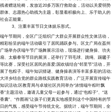
残者赠送轮椅，发放近20多万医疗救助金，活动以关爱弱势
群体、志愿热心助残为主题，彰显着积极向上、乐于助人的
社会正能量。
3、注重丰富节日文体娱乐形式。
端午节期间，全区广泛组织广大群众开展群众性文体活动，
精彩纷呈的端午活动吸引了居民踊跃参与。区文广局在荔州
广场举办庆端午节广场舞展示活动，现场进行健身操、功夫
扇、太极拳等节目的展演，还举行了羽毛球、跳绳、踢毽子
等比赛，深受社区居民的喜爱;国欢镇结合“邻里节”活动，开
展了包粽子、端午知识猜谜、健身操表演等丰富多彩的活动;
大洋乡结合党的群众路线实践教育活动，广泛开展宣传端午
知识活动;区教育局与卓坡社区共同举办“浓情端午粽叶飘
香”主题活动，邀请儿童父母一起参与，通过“包粽子”、“送
香囊”、“作图画”让孩子们更真实地感受到这个中国特有的节
日的气氛，感受端午节传统文化。据统计，端午节期间，全