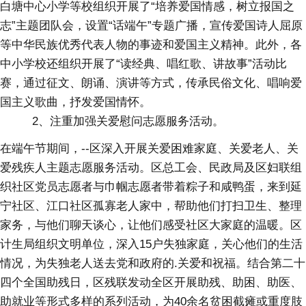
白塘中心小学等校组织开展了“培养爱国情感，树立报国之
志”主题团队会，设置“话端午”专题广播，宣传爱国诗人屈原
等中华民族优秀代表人物的事迹和爱国主义精神。此外，各
中小学校还组织开展了“读经典、唱红歌、讲故事”活动比
赛，通过征文、朗诵、演讲等方式，传承民俗文化、唱响爱
国主义歌曲，抒发爱国情怀。
2、注重加强关爱慰问志愿服务活动。
在端午节期间，--区深入开展关爱困难家庭、关爱老人、关
爱残疾人主题志愿服务活动。区总工会、民政局及区妇联组
织社区党员志愿者与巾帼志愿者带着粽子和咸鸭蛋，来到延
宁社区、江口社区孤寡老人家中，帮助他们打扫卫生、整理
家务，与他们聊天谈心，让他们感受社区大家庭的温暖。区
计生局组织文明单位，深入15户失独家庭，关心他们的生活
情况，为失独老人送去党和政府的.关爱和祝福。结合第二十
四个全国助残日，区残联发动全区开展助残、助困、助医、
助就业等形式多样的系列活动，为40余名贫困截瘫或重度肢